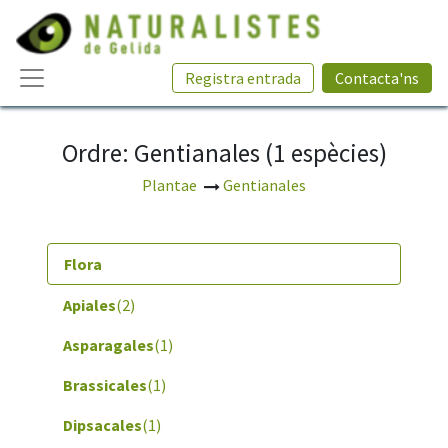
Registra entrada
Contacta'ns
Ordre: Gentianales (1 espècies)
Plantae
Gentianales
Flora
Apiales
(2)
Asparagales
(1)
Brassicales
(1)
Dipsacales
(1)