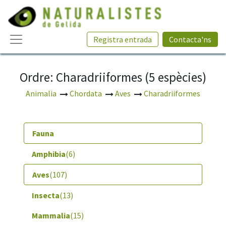
Registra entrada
Contacta'ns
Ordre: Charadriiformes (5 espècies)
Animalia
Chordata
Aves
Charadriiformes
Fauna
Amphibia
(6)
Aves
(107)
Insecta
(13)
Mammalia
(15)