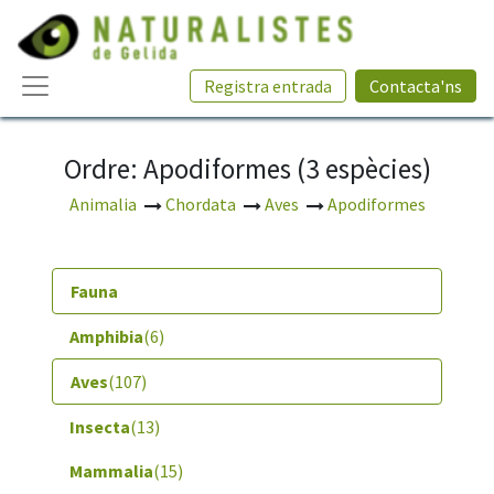
Registra entrada
Contacta'ns
Ordre: Apodiformes (3 espècies)
Animalia
Chordata
Aves
Apodiformes
Fauna
Amphibia
(6)
Aves
(107)
Insecta
(13)
Mammalia
(15)