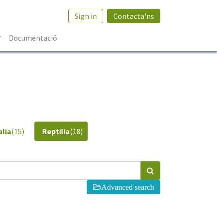
Sign in
Contacta'ns
Documentació
lia
(15)
Reptilia
(18)
Advanced search