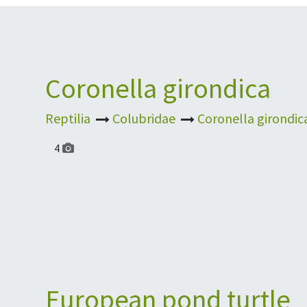
Coronella girondica
Reptilia
Colubridae
Coronella girondic
4
European pond turtle