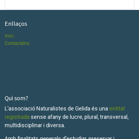
Enllaços
Inici
Contacta'ns
Qui som?
L’associació Naturalistes de Gelida és una
entitat
registrada
sense afany de lucre, plural, transversal,
multidisciplinar i diversa.
Amb finalitats generals d'estudiar, preservar i