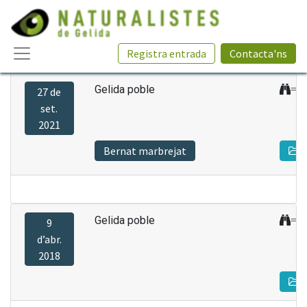
Registra entrada
Contacta'ns
Gelida poble
=1
27 de
set.
2021
Bernat marbrejat
Gelida poble
=0
9
d’abr.
2018